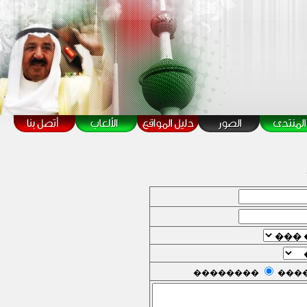
��������
���